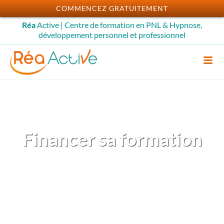
Passer
COMMENCEZ GRATUITEMENT
au
Réa
Active | Centre de formation en PNL & Hypnose,
contenu
développement personnel et professionnel
Financer sa formation
Découvrez les possibilités de
financement en fonction des
formations choisies et de votre
situation