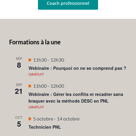
Coach professionnel
Formations à la une
SEP
Mis
11h30
-
12h30
8
en
Webinaire : Pourquoi on ne se comprend pas ?
avant
GRATUIT
SEP
Mis
11h00
-
12h00
21
en
Webinaire : Gérer les conflits et recadrer sans
braquer avec la méthode DESC en PNL
avant
GRATUIT
OCT
Mis
5 octobre
-
14 octobre
5
en
Technicien PNL
avant