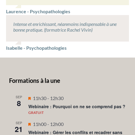
Laurence - Psychopathologies
Intense et enrichissant, néanmoins indispensable à une
bonne pratique. (formatrice Rachel Vivin)
Isabelle - Psychopathologies
Formations à la une
SEP
Mis
11h30
-
12h30
8
en
Webinaire : Pourquoi on ne se comprend pas ?
avant
GRATUIT
SEP
Mis
11h00
-
12h00
21
en
Webinaire : Gérer les conflits et recadrer sans