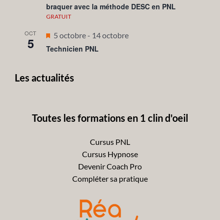
braquer avec la méthode DESC en PNL
avant
GRATUIT
OCT
Mis
5 octobre
-
14 octobre
5
en
Technicien PNL
avant
Les actualités
Toutes les formations en 1 clin d'oeil
Cursus PNL
Cursus Hypnose
Devenir Coach Pro
Compléter sa pratique