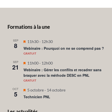
Formations à la une
SEP
Mis
11h30
-
12h30
8
en
Webinaire : Pourquoi on ne se comprend pas ?
avant
GRATUIT
SEP
Mis
11h00
-
12h00
21
en
Webinaire : Gérer les conflits et recadrer sans
braquer avec la méthode DESC en PNL
avant
GRATUIT
OCT
Mis
5 octobre
-
14 octobre
5
en
Technicien PNL
avant
Les actualités