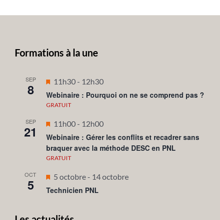
Formations à la une
SEP
Mis
11h30
-
12h30
8
en
Webinaire : Pourquoi on ne se comprend pas ?
avant
GRATUIT
SEP
Mis
11h00
-
12h00
21
en
Webinaire : Gérer les conflits et recadrer sans
braquer avec la méthode DESC en PNL
avant
GRATUIT
OCT
Mis
5 octobre
-
14 octobre
5
en
Technicien PNL
avant
Les actualités