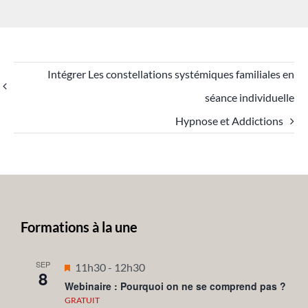
Intégrer Les constellations systémiques familiales en
séance individuelle
Hypnose et Addictions
Formations à la une
SEP
Mis
11h30
-
12h30
8
en
Webinaire : Pourquoi on ne se comprend pas ?
avant
GRATUIT