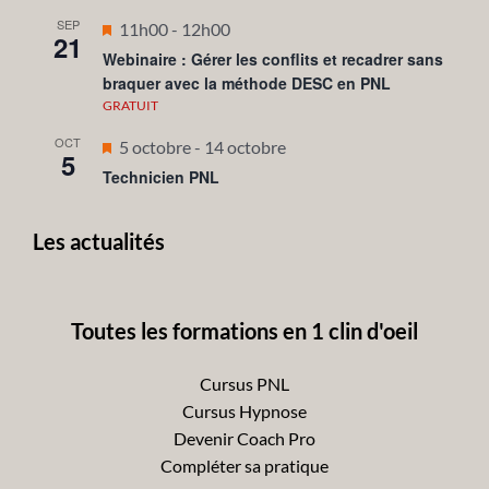
SEP
Mis
11h00
-
12h00
21
en
Webinaire : Gérer les conflits et recadrer sans
braquer avec la méthode DESC en PNL
avant
GRATUIT
OCT
Mis
5 octobre
-
14 octobre
5
en
Technicien PNL
avant
Les actualités
Toutes les formations en 1 clin d'oeil
Cursus PNL
Cursus Hypnose
Devenir Coach Pro
Compléter sa pratique