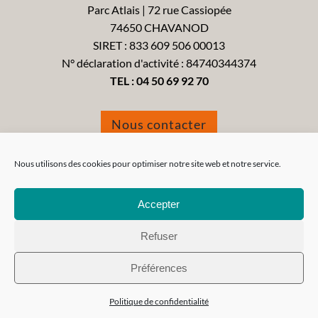
Parc Atlais | 72 rue Cassiopée
74650 CHAVANOD
SIRET : 833 609 506 00013
N° déclaration d'activité : 84740344374
TEL :
04 50 69 92 70
Nous contacter
Formulaire de réclamation
Nous utilisons des cookies pour optimiser notre site web et notre service.
Accepter
Refuser
Tous droits réservés 2021 - Réa-FormAction -
Mentions
Préférences
Légales
-
CGV
-
CGU
-
Politique de confidentialité
Politique de confidentialité