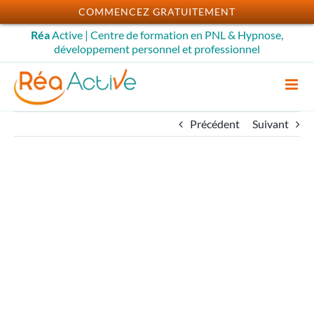
Passer
COMMENCEZ GRATUITEMENT
au
Réa
Active | Centre de formation en PNL & Hypnose,
contenu
développement personnel et professionnel
Précédent
Suivant
Transmettre
l’autohypnose –
Approche cognitive-