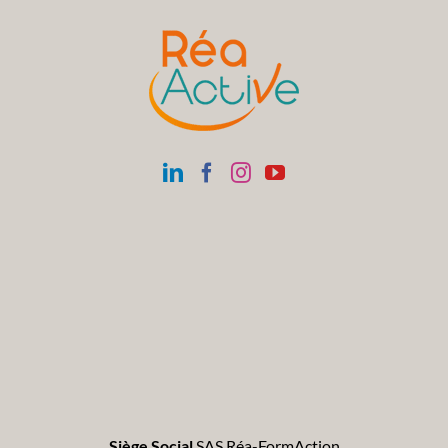
Siège Social
SAS Réa-FormAction