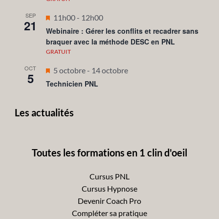
SEP
Mis
11h00
-
12h00
21
en
Webinaire : Gérer les conflits et recadrer sans
braquer avec la méthode DESC en PNL
avant
GRATUIT
OCT
Mis
5 octobre
-
14 octobre
5
en
Technicien PNL
avant
Les actualités
Toutes les formations en 1 clin d'oeil
Cursus PNL
Cursus Hypnose
Devenir Coach Pro
Compléter sa pratique