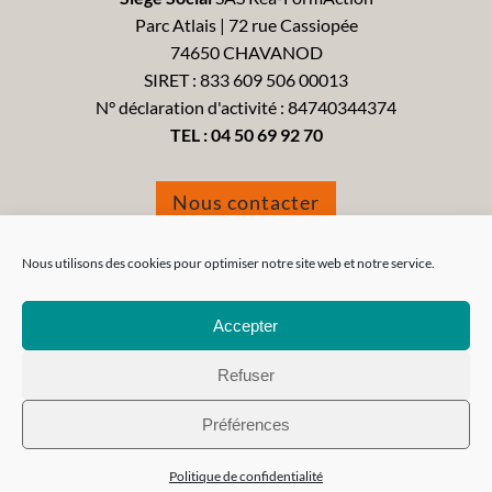
Parc Atlais | 72 rue Cassiopée
74650 CHAVANOD
SIRET : 833 609 506 00013
N° déclaration d'activité : 84740344374
TEL :
04 50 69 92 70
Nous contacter
Formulaire de réclamation
Nous utilisons des cookies pour optimiser notre site web et notre service.
Accepter
Refuser
Tous droits réservés 2021 - Réa-FormAction -
Mentions
Préférences
Légales
-
CGV
-
CGU
-
Politique de confidentialité
Politique de confidentialité