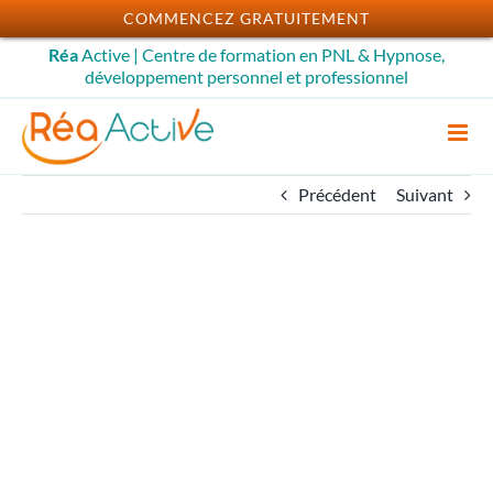
Passer
COMMENCEZ GRATUITEMENT
au
Réa
Active | Centre de formation en PNL & Hypnose,
contenu
développement personnel et professionnel
Précédent
Suivant
La thérapie des parties
Hypnose Ericksonienne : Cycle 2 /
Spécialisation