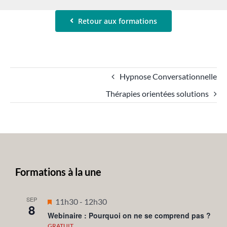
Retour aux formations
Hypnose Conversationnelle
Thérapies orientées solutions
Formations à la une
SEP
Mis
11h30
-
12h30
8
en
Webinaire : Pourquoi on ne se comprend pas ?
avant
GRATUIT