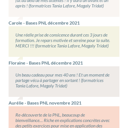
fut au delà de mes attentes ! Il y aura un avant et un
après ! (formatrices Tania Lafore, Magaly Tridat)
Carole - Bases PNL décembre 2021
Une réelle prise de consicence durant ces 3 jours de
formation. Je repars motivée et sereine pour la suite.
MERCI !!! (formatrice Tania Lafore, Magaly Tridat)
Floraine - Bases PNL décembre 2021
Un beau cadeau pour mes 40 ans ! Et un moment de
partage vécu à partager en sortant ! (formatrices
Tania Lafore, Magaly Tridat)
Aurélie - Bases PNL novembre 2021
Re-découverte de la PNL, beaucoup de
bienveillance… Riche en explications concrètes avec
des petits exercices pour mise en application des