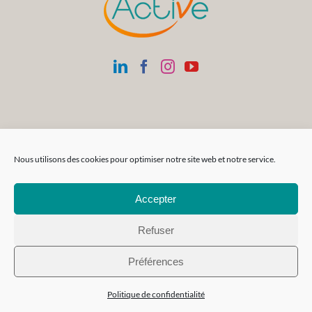
Nous utilisons des cookies pour optimiser notre site web et notre service.
Accepter
Refuser
Siège Social
SAS Réa-FormAction
Préférences
Parc Atlais | 72 rue Cassiopée
74650 CHAVANOD
Politique de confidentialité
SIRET : 833 609 506 00013