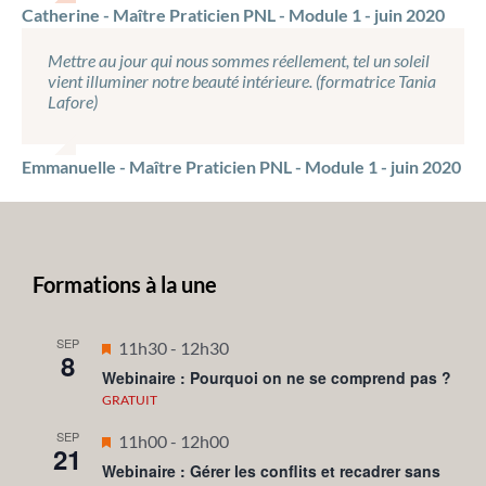
Catherine - Maître Praticien PNL - Module 1 - juin 2020
Mettre au jour qui nous sommes réellement, tel un soleil
vient illuminer notre beauté intérieure. (formatrice Tania
Lafore)
Emmanuelle - Maître Praticien PNL - Module 1 - juin 2020
Formations à la une
SEP
Mis
11h30
-
12h30
8
en
Webinaire : Pourquoi on ne se comprend pas ?
avant
GRATUIT
SEP
Mis
11h00
-
12h00
21
en
Webinaire : Gérer les conflits et recadrer sans