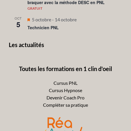
braquer avec la méthode DESC en PNL
avant
GRATUIT
OCT
Mis
5 octobre
-
14 octobre
5
en
Technicien PNL
avant
Les actualités
Toutes les formations en 1 clin d'oeil
Cursus PNL
Cursus Hypnose
Devenir Coach Pro
Compléter sa pratique