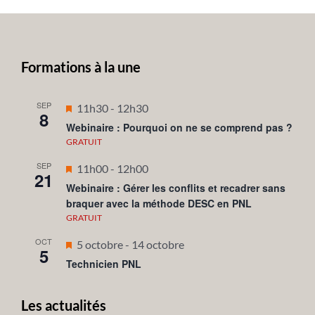
Formations à la une
SEP
Mis
11h30
-
12h30
8
en
Webinaire : Pourquoi on ne se comprend pas ?
avant
GRATUIT
SEP
Mis
11h00
-
12h00
21
en
Webinaire : Gérer les conflits et recadrer sans
braquer avec la méthode DESC en PNL
avant
GRATUIT
OCT
Mis
5 octobre
-
14 octobre
5
en
Technicien PNL
avant
Les actualités