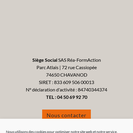
Siège Social
SAS Réa-FormAction
Parc Atlais | 72 rue Cassiopée
74650 CHAVANOD
SIRET : 833 609 506 00013
N° déclaration d'activité : 84740344374
TEL :
04 50 69 92 70
Nous contacter
Formulaire de réclamation
Nous utilisons des cookies pour optimiser notre site web et notre service.