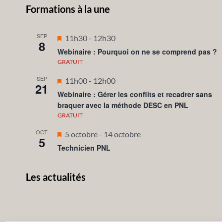
Formations à la une
SEP
Mis
11h30
-
12h30
8
en
Webinaire : Pourquoi on ne se comprend pas ?
avant
GRATUIT
SEP
Mis
11h00
-
12h00
21
en
Webinaire : Gérer les conflits et recadrer sans
braquer avec la méthode DESC en PNL
avant
GRATUIT
OCT
Mis
5 octobre
-
14 octobre
5
en
Technicien PNL
avant
Les actualités