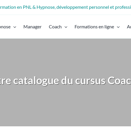
formation en PNL & Hypnose, développement personnel et profess
pnose
Manager
Coach
Formations en ligne
A
tre catalogue du cursus Coac