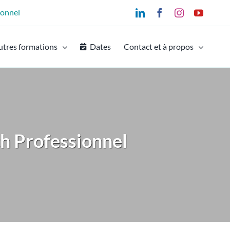
ionnel
LinkedIn
Facebook
Instagram
YouTu
utres formations
Dates
Contact et à propos
h Professionnel