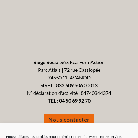
Siège Social
SAS Réa-FormAction
Parc Atlais | 72 rue Cassiopée
74650 CHAVANOD
SIRET : 833 609 506 00013
N° déclaration d'activité : 84740344374
TEL :
04 50 69 92 70
Nous contacter
Formulaire de réclamation
Nous utilisons des cookies pour optimiser notre site web et notre service.