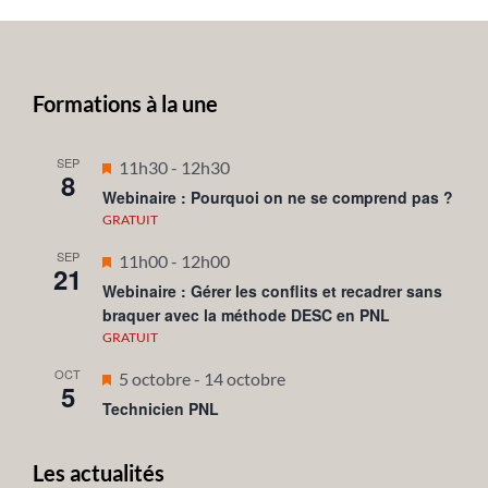
Formations à la une
SEP
Mis
11h30
-
12h30
8
en
Webinaire : Pourquoi on ne se comprend pas ?
avant
GRATUIT
SEP
Mis
11h00
-
12h00
21
en
Webinaire : Gérer les conflits et recadrer sans
braquer avec la méthode DESC en PNL
avant
GRATUIT
OCT
Mis
5 octobre
-
14 octobre
5
en
Technicien PNL
avant
Les actualités