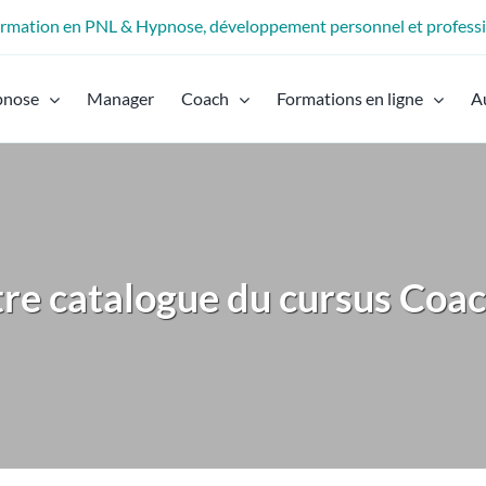
formation en PNL & Hypnose, développement personnel et profess
pnose
Manager
Coach
Formations en ligne
A
tre catalogue du cursus Coac