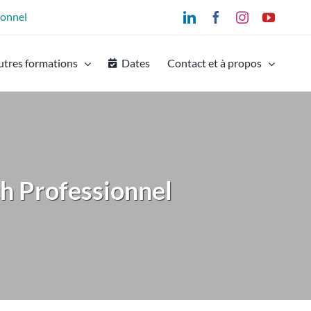
ionnel
LinkedIn
Facebook
Instagram
YouTu
utres formations
Dates
Contact et à propos
h Professionnel