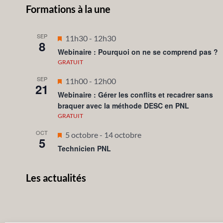
Formations à la une
SEP
Mis
11h30
-
12h30
8
en
Webinaire : Pourquoi on ne se comprend pas ?
avant
GRATUIT
SEP
Mis
11h00
-
12h00
21
en
Webinaire : Gérer les conflits et recadrer sans
braquer avec la méthode DESC en PNL
avant
GRATUIT
OCT
Mis
5 octobre
-
14 octobre
5
en
Technicien PNL
avant
Les actualités