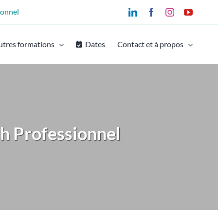
ionnel
LinkedIn
Facebook
Instagram
YouTu
utres formations
Dates
Contact et à propos
h Professionnel