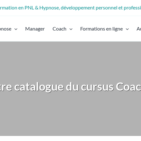
formation en PNL & Hypnose, développement personnel et profess
pnose
Manager
Coach
Formations en ligne
A
tre catalogue du cursus Coac