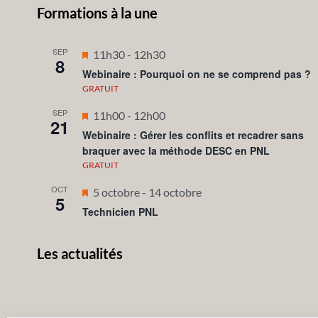
Formations à la une
SEP
Mis
11h30
-
12h30
8
en
Webinaire : Pourquoi on ne se comprend pas ?
avant
GRATUIT
SEP
Mis
11h00
-
12h00
21
en
Webinaire : Gérer les conflits et recadrer sans
braquer avec la méthode DESC en PNL
avant
GRATUIT
OCT
Mis
5 octobre
-
14 octobre
5
en
Technicien PNL
avant
Les actualités