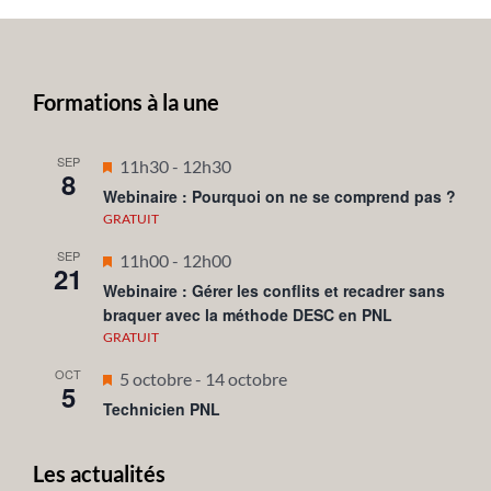
Formations à la une
SEP
Mis
11h30
-
12h30
8
en
Webinaire : Pourquoi on ne se comprend pas ?
avant
GRATUIT
SEP
Mis
11h00
-
12h00
21
en
Webinaire : Gérer les conflits et recadrer sans
braquer avec la méthode DESC en PNL
avant
GRATUIT
OCT
Mis
5 octobre
-
14 octobre
5
en
Technicien PNL
avant
Les actualités