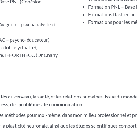
 Base PNL (Cohésion
Formation PNL – Base j
Formations flash en lie
Formations pour les mét
Avignon – psychanalyste et
C – psycho-éducateur),
ardot-psychiatre),
ive, IFFORTHECC (Dr Charly
ités du cerveau, la santé, et les relations humaines. Issue du monde
ress
, des
problèmes de communication.
ué les méthodes pour moi-même, dans mon milieu professionnel et p
la plasticité neuronale, ainsi que les études scientifiques compo