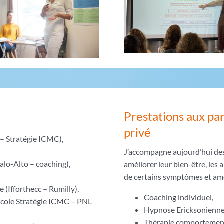
Prestations aux par
privé
– Stratégie ICMC),
J’accompagne aujourd’hui de
alo-Alto – coaching),
améliorer leur bien-être, les a
,
de certains symptômes et amé
(Ifforthecc – Rumilly),
Coaching individuel,
 (Ecole Stratégie ICMC – PNL
Hypnose Ericksonienne 
Thérapie comportementa