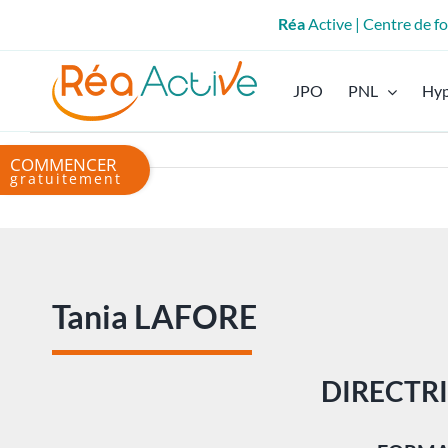
Passer
Réa
Active | Centre de 
au
contenu
JPO
PNL
Hy
Bascule
de
la
zone
de
la
barre
Tania LAFORE
coulissante
DIRECTR