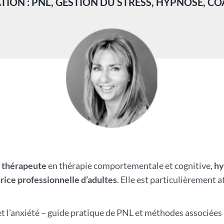
ION : PNL, GESTION DU STRESS, HYPNOSE, C
t
thérapeute
en thérapie comportementale et cognitive,
hy
rice professionnelle d’adultes
. Elle est particulièrement 
s et l’anxiété – guide pratique de PNL et méthodes associées