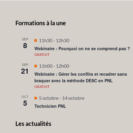
Formations à la une
SEP
Mis
11h30
-
12h30
8
en
Webinaire : Pourquoi on ne se comprend pas ?
avant
GRATUIT
SEP
Mis
11h00
-
12h00
21
en
Webinaire : Gérer les conflits et recadrer sans
braquer avec la méthode DESC en PNL
avant
GRATUIT
OCT
Mis
5 octobre
-
14 octobre
5
en
Technicien PNL
avant
Les actualités