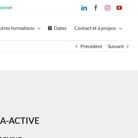
ionnel
LinkedIn
Facebook
Instagram
YouTu
utres formations
Dates
Contact et à propos
Précédent
Suivant
A-ACTIVE