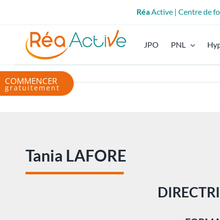
Passer
Réa
Active | Centre de 
au
contenu
JPO
PNL
Hy
Bascule
de
la
zone
de
la
barre
Tania LAFORE
coulissante
DIRECTR