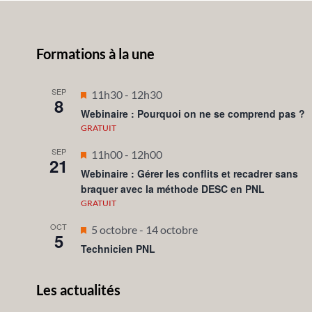
Formations à la une
SEP
Mis
11h30
-
12h30
8
en
Webinaire : Pourquoi on ne se comprend pas ?
avant
GRATUIT
SEP
Mis
11h00
-
12h00
21
en
Webinaire : Gérer les conflits et recadrer sans
braquer avec la méthode DESC en PNL
avant
GRATUIT
OCT
Mis
5 octobre
-
14 octobre
5
en
Technicien PNL
avant
Les actualités