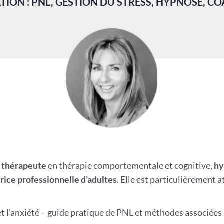
ION : PNL, GESTION DU STRESS, HYPNOSE, C
t
thérapeute
en thérapie comportementale et cognitive,
hy
rice professionnelle d’adultes
. Elle est particulièrement 
s et l’anxiété – guide pratique de PNL et méthodes associées