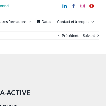
ionnel
LinkedIn
Facebook
Instagram
YouTu
utres formations
Dates
Contact et à propos
Précédent
Suivant
A-ACTIVE