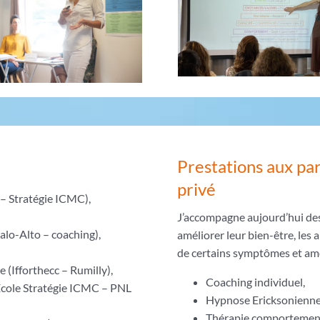
Prestations aux par
privé
– Stratégie ICMC),
J’accompagne aujourd’hui de
alo-Alto – coaching),
améliorer leur bien-être, les a
,
de certains symptômes et amé
(Ifforthecc – Rumilly),
Coaching individuel,
 (Ecole Stratégie ICMC – PNL
Hypnose Ericksonienne 
Thérapie comportementa