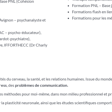
 Base PNL (Cohésion
Formation PNL – Base j
Formations flash en lie
Formations pour les mét
Avignon – psychanalyste et
C – psycho-éducateur),
ardot-psychiatre),
ive, IFFORTHECC (Dr Charly
ités du cerveau, la santé, et les relations humaines. Issue du monde
ress
, des
problèmes de communication.
ué les méthodes pour moi-même, dans mon milieu professionnel et p
la plasticité neuronale, ainsi que les études scientifiques compo