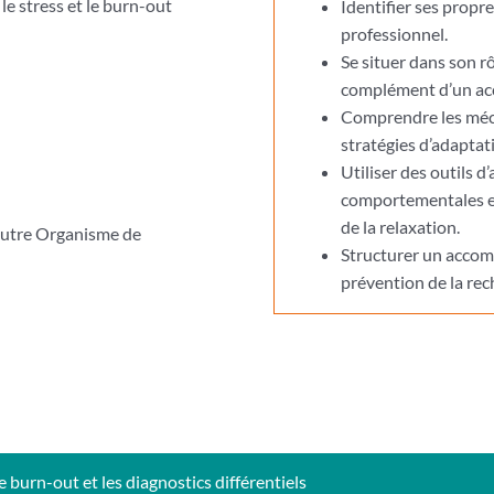
e stress et le burn-out
Identifier ses propr
professionnel.
Se situer dans son rô
complément d’un ac
Comprendre les méca
stratégies d’adaptat
Utiliser des outils
comportementales et 
de la relaxation.
 autre Organisme de
Structurer un accomp
prévention de la rech
e burn-out et les diagnostics différentiels