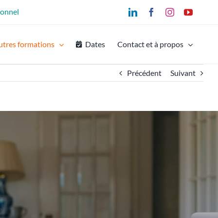
ionnel
LinkedIn
Facebook
Instagram
YouTu
utres formations
Dates
Contact et à propos
Précédent
Suivant