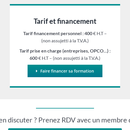
Tarif et financement
Tarif financement personnel : 400
€ H.T –
(non assujetti à la T.V.A.)
Tarif prise en charge (entreprises, OPCO…) :
600
€ H.T – (non assujetti à la T.V.A.)
Faire financer sa formation
en discuter ? Prenez RDV avec un membre 