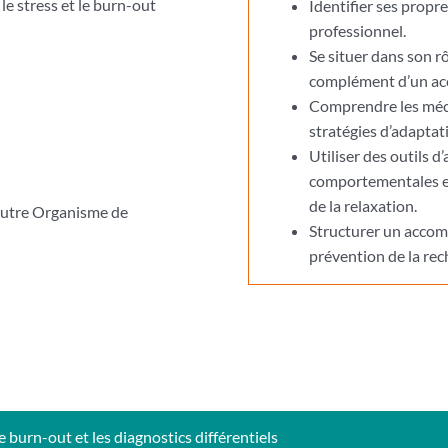
e stress et le burn-out
Identifier ses propr
professionnel.
Se situer dans son rô
complément d’un ac
Comprendre les méca
stratégies d’adaptat
Utiliser des outils
comportementales et 
de la relaxation.
 autre Organisme de
Structurer un accomp
prévention de la rech
e burn-out et les diagnostics différentiels