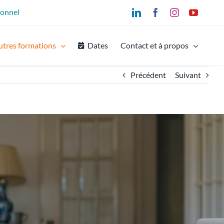
ionnel
LinkedIn
Facebook
Instagram
YouTu
utres formations
Dates
Contact et à propos
Précédent
Suivant