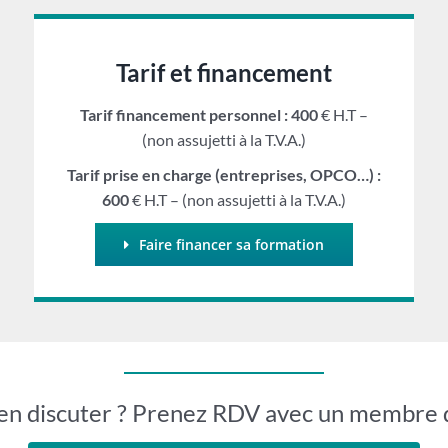
Tarif et financement
Tarif financement personnel : 400
€ H.T –
(non assujetti à la T.V.A.)
Tarif prise en charge (entreprises, OPCO…) :
600
€ H.T – (non assujetti à la T.V.A.)
Faire financer sa formation
en discuter ? Prenez RDV avec un membre 