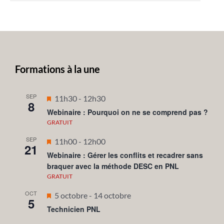
Formations à la une
SEP
Mis
11h30
-
12h30
8
en
Webinaire : Pourquoi on ne se comprend pas ?
avant
GRATUIT
SEP
Mis
11h00
-
12h00
21
en
Webinaire : Gérer les conflits et recadrer sans
braquer avec la méthode DESC en PNL
avant
GRATUIT
OCT
Mis
5 octobre
-
14 octobre
5
en
Technicien PNL
avant