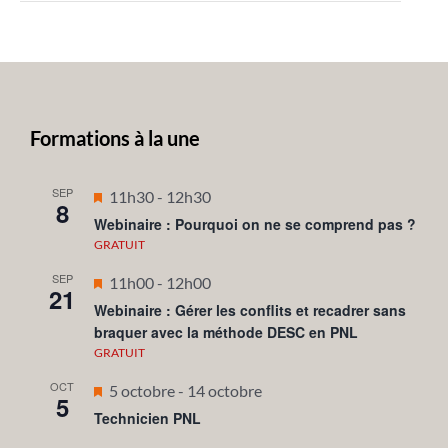
Formations à la une
SEP
Mis
11h30
-
12h30
8
en
Webinaire : Pourquoi on ne se comprend pas ?
avant
GRATUIT
SEP
Mis
11h00
-
12h00
21
en
Webinaire : Gérer les conflits et recadrer sans
braquer avec la méthode DESC en PNL
avant
GRATUIT
OCT
Mis
5 octobre
-
14 octobre
5
en
Technicien PNL
avant