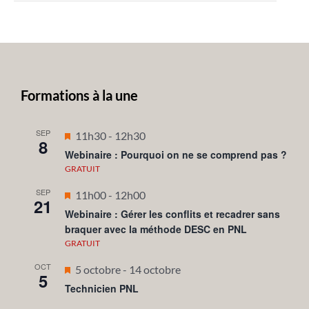
Formations à la une
SEP
Mis
11h30
-
12h30
8
en
Webinaire : Pourquoi on ne se comprend pas ?
avant
GRATUIT
SEP
Mis
11h00
-
12h00
21
en
Webinaire : Gérer les conflits et recadrer sans
braquer avec la méthode DESC en PNL
avant
GRATUIT
OCT
Mis
5 octobre
-
14 octobre
5
en
Technicien PNL
avant