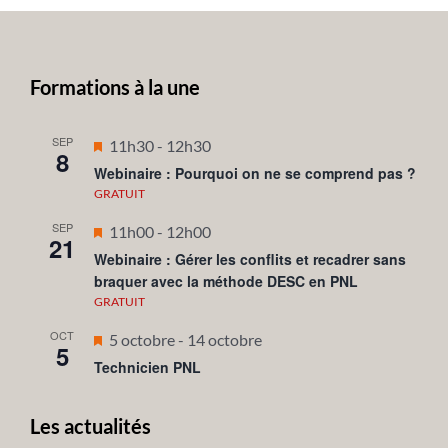
Formations à la une
SEP
Mis
11h30
-
12h30
8
en
Webinaire : Pourquoi on ne se comprend pas ?
avant
GRATUIT
SEP
Mis
11h00
-
12h00
21
en
Webinaire : Gérer les conflits et recadrer sans
braquer avec la méthode DESC en PNL
avant
GRATUIT
OCT
Mis
5 octobre
-
14 octobre
5
en
Technicien PNL
avant
Les actualités