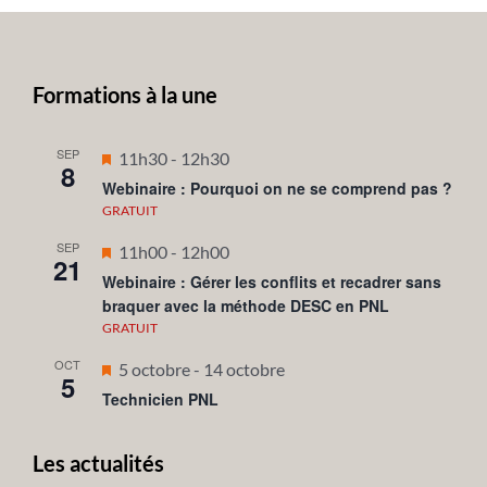
Formations à la une
SEP
Mis
11h30
-
12h30
8
en
Webinaire : Pourquoi on ne se comprend pas ?
avant
GRATUIT
SEP
Mis
11h00
-
12h00
21
en
Webinaire : Gérer les conflits et recadrer sans
braquer avec la méthode DESC en PNL
avant
GRATUIT
OCT
Mis
5 octobre
-
14 octobre
5
en
Technicien PNL
avant
Les actualités