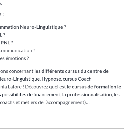
.
 :
mmation Neuro-Linguistique
?
NL
?
n PNL
?
communication ?
es émotions ?
tions concernant
les différents cursus du centre de
euro-Linguistique
,
Hypnose
,
cursus Coach
Tania Lafore ! Découvrez quel est
le cursus de formation le
s possibilités de financement
, la
professionnalisation
, les
 (coachs et métiers de l’accompagnement)…