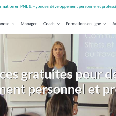
formation en PNL & Hypnose, développement personnel et profess
pnose
Manager
Coach
Formations en ligne
A
ces gratuites pour d
ent personnel et pr