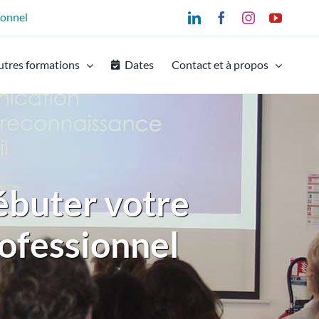
ionnel
LinkedIn
Facebook
Instagram
YouTu
utres formations
Dates
Contact et à propos
ébuter votre
ofessionnel