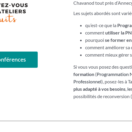
Chavanod tout près d’Annecy
Les sujets abordés sont variés
qu’est-ce que la
Progra
comment
utiliser la P
pourquoi
se former e
comment améliorer sa 
comment mieux gérer s
conférences
Si vous vous posez des ques
formation
(
Programmation N
Professionnel
), posez-les à 
plus adapté à vos besoins
,
le
possibilités de reconversion