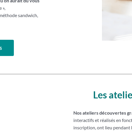
u’on aurait dû vous
 »,
 méthode sandwich,
s
Les ateli
Nos ateliers découvertes gra
interactifs et réalisés en fonc
inscription, ont lieu pendant l