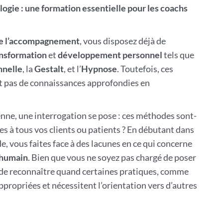
gie : une formation essentielle pour les coachs
de l’accompagnement
, vous disposez déjà de
nsformation
et
développement personnel
tels que
nnelle
, la
Gestalt
, et l’
Hypnose
. Toutefois, ces
nt pas de connaissances approfondies en
nne, une interrogation se pose : ces méthodes sont-
s à tous vos clients ou patients ? En débutant dans
ide, vous faites face à des lacunes en ce qui concerne
 humain
. Bien que vous ne soyez pas chargé de poser
al de reconnaître quand certaines pratiques, comme
ppropriées et nécessitent l’orientation vers d’autres