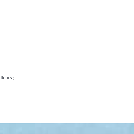
;
lleurs ;