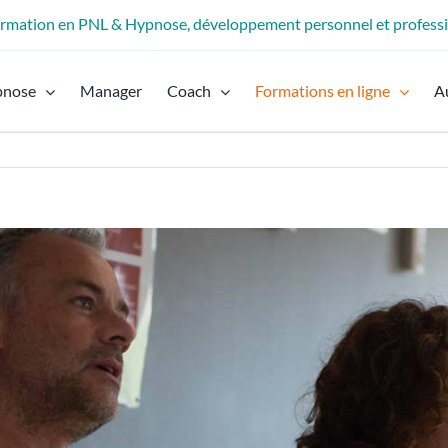
formation en PNL & Hypnose, développement personnel et profess
pnose
Manager
Coach
Formations en ligne
A