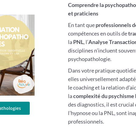
Comprendre la psychopatholo
et praticiens
En tant que
professionnels 
compétences en outils de
tra
la
PNL
, l’
Analyse Transactio
disciplines n’incluent souve
psychopathologie.
Dans votre pratique quotidie
elles universellement adaptée
le coaching et la relation d’a
la
complexité du psychisme
des diagnostics, il est cruci
pathologies
l’hypnose ou la PNL, sont ina
professionnels.