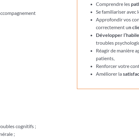
Comprendre les
pat
Se familiariser avec 
 l’accompagnement
Approfondir vos co
correctement u
n cl
Développer l’habile
troubles psychologi
Réagir de manière ap
patients,
Renforcer votre con
Améliorer la
satisfa
oubles cognitifs ;
érale ;