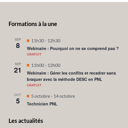
Formations à la une
SEP
Mis
11h30
-
12h30
8
en
Webinaire : Pourquoi on ne se comprend pas ?
avant
GRATUIT
SEP
Mis
11h00
-
12h00
21
en
Webinaire : Gérer les conflits et recadrer sans
braquer avec la méthode DESC en PNL
avant
GRATUIT
OCT
Mis
5 octobre
-
14 octobre
5
en
Technicien PNL
avant
Les actualités