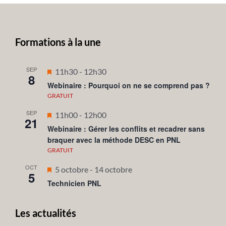
Formations à la une
SEP
Mis
11h30
-
12h30
8
en
Webinaire : Pourquoi on ne se comprend pas ?
avant
GRATUIT
SEP
Mis
11h00
-
12h00
21
en
Webinaire : Gérer les conflits et recadrer sans
braquer avec la méthode DESC en PNL
avant
GRATUIT
OCT
Mis
5 octobre
-
14 octobre
5
en
Technicien PNL
avant
Les actualités