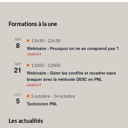
Formations à la une
SEP
Mis
11h30
-
12h30
8
en
Webinaire : Pourquoi on ne se comprend pas ?
avant
GRATUIT
SEP
Mis
11h00
-
12h00
21
en
Webinaire : Gérer les conflits et recadrer sans
braquer avec la méthode DESC en PNL
avant
GRATUIT
OCT
Mis
5 octobre
-
14 octobre
5
en
Technicien PNL
avant
Les actualités