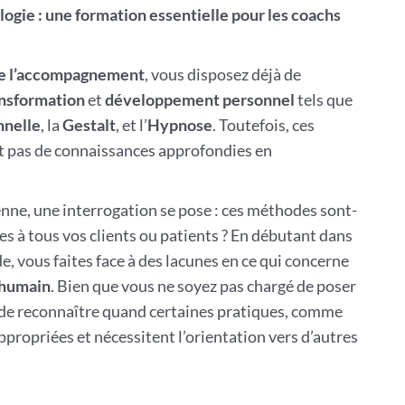
gie : une formation essentielle pour les coachs
de l’accompagnement
, vous disposez déjà de
nsformation
et
développement personnel
tels que
nnelle
, la
Gestalt
, et l’
Hypnose
. Toutefois, ces
nt pas de connaissances approfondies en
nne, une interrogation se pose : ces méthodes sont-
s à tous vos clients ou patients ? En débutant dans
ide, vous faites face à des lacunes en ce qui concerne
 humain
. Bien que vous ne soyez pas chargé de poser
al de reconnaître quand certaines pratiques, comme
ppropriées et nécessitent l’orientation vers d’autres