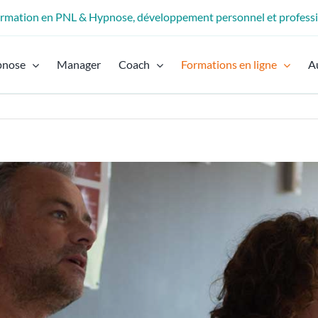
formation en PNL & Hypnose, développement personnel et profess
pnose
Manager
Coach
Formations en ligne
A