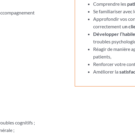
Comprendre les
pat
Se familiariser avec 
 l’accompagnement
Approfondir vos co
correctement u
n cl
Développer l’habile
troubles psychologi
Réagir de manière ap
patients,
Renforcer votre con
Améliorer la
satisfa
oubles cognitifs ;
érale ;