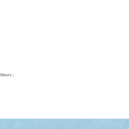
;
lleurs ;