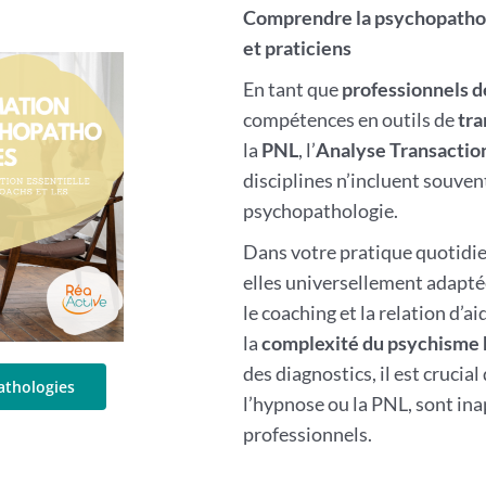
Comprendre la psychopatholo
et praticiens
En tant que
professionnels 
compétences en outils de
tra
la
PNL
, l’
Analyse Transactio
disciplines n’incluent souve
psychopathologie.
Dans votre pratique quotidie
elles universellement adaptée
le coaching et la relation d’a
la
complexité du psychisme
des diagnostics, il est cruci
pathologies
l’hypnose ou la PNL, sont ina
professionnels.