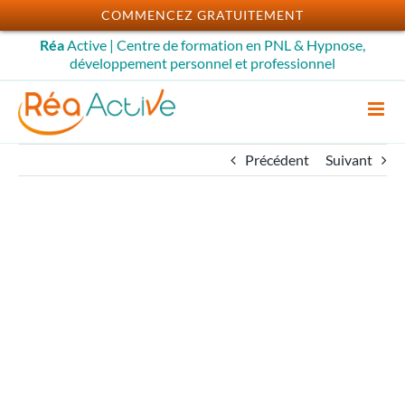
Passer
COMMENCEZ GRATUITEMENT
au
Réa
Active | Centre de formation en PNL & Hypnose,
contenu
développement personnel et professionnel
Précédent
Suivant
Le protocole John Jones
– Projection du double
et autothérapie