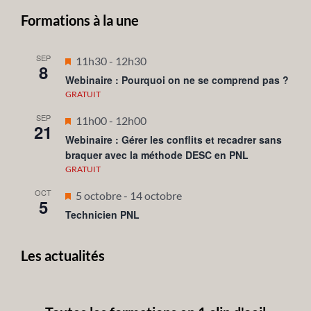
Formations à la une
SEP
Mis
11h30
-
12h30
8
en
Webinaire : Pourquoi on ne se comprend pas ?
avant
GRATUIT
SEP
Mis
11h00
-
12h00
21
en
Webinaire : Gérer les conflits et recadrer sans
braquer avec la méthode DESC en PNL
avant
GRATUIT
OCT
Mis
5 octobre
-
14 octobre
5
en
Technicien PNL
avant
Les actualités