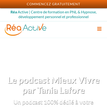
Passer
COMMENCEZ GRATUITEMENT
au
Réa
Active | Centre de formation en PNL & Hypnose,
contenu
développement personnel et professionnel
Le podcast Mieux Vivre
par Tania Lafore
Un podcast 100% dédié à votre