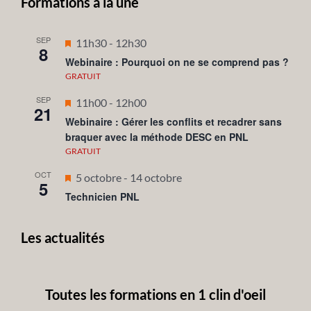
Formations à la une
SEP
Mis
11h30
-
12h30
8
en
Webinaire : Pourquoi on ne se comprend pas ?
avant
GRATUIT
SEP
Mis
11h00
-
12h00
21
en
Webinaire : Gérer les conflits et recadrer sans
braquer avec la méthode DESC en PNL
avant
GRATUIT
OCT
Mis
5 octobre
-
14 octobre
5
en
Technicien PNL
avant
Les actualités
Toutes les formations en 1 clin d'oeil