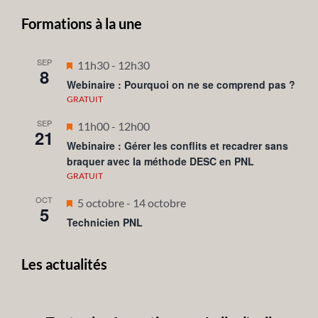
Formations à la une
SEP
Mis
11h30
-
12h30
8
en
Webinaire : Pourquoi on ne se comprend pas ?
avant
GRATUIT
SEP
Mis
11h00
-
12h00
21
en
Webinaire : Gérer les conflits et recadrer sans
braquer avec la méthode DESC en PNL
avant
GRATUIT
OCT
Mis
5 octobre
-
14 octobre
5
en
Technicien PNL
avant
Les actualités