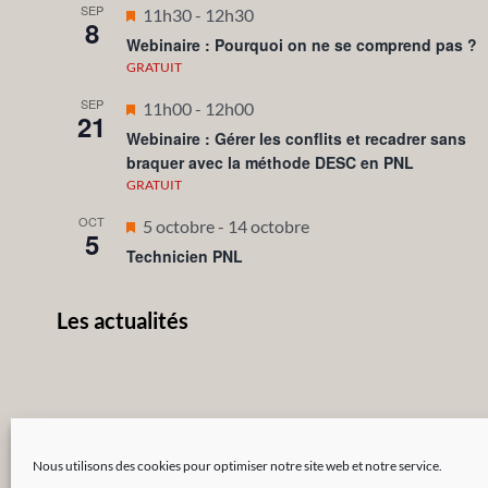
SEP
Mis
11h30
-
12h30
8
en
Webinaire : Pourquoi on ne se comprend pas ?
avant
GRATUIT
SEP
Mis
11h00
-
12h00
21
en
Webinaire : Gérer les conflits et recadrer sans
braquer avec la méthode DESC en PNL
avant
GRATUIT
OCT
Mis
5 octobre
-
14 octobre
5
en
Technicien PNL
avant
Les actualités
Nous utilisons des cookies pour optimiser notre site web et notre service.