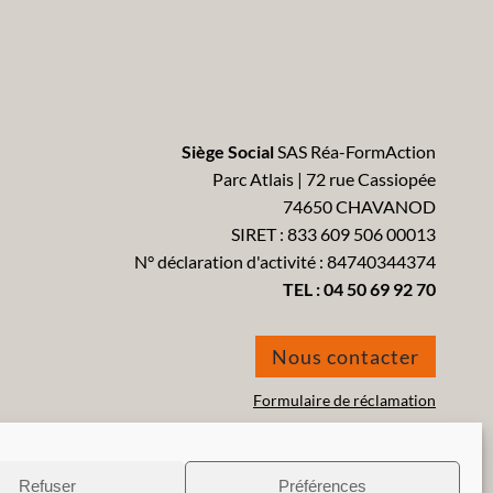
Siège Social
SAS Réa-FormAction
Parc Atlais | 72 rue Cassiopée
74650 CHAVANOD
SIRET : 833 609 506 00013
N° déclaration d'activité : 84740344374
TEL :
04 50 69 92 70
Nous contacter
Formulaire de réclamation
Refuser
Préférences