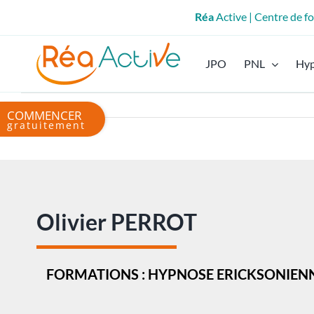
Passer
Réa
Active | Centre de 
au
contenu
JPO
PNL
Hy
Bascule
de
la
zone
de
la
barre
Olivier PERROT
coulissante
FORMATIONS : HYPNOSE ERICKSONIENNE