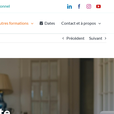
ionnel
LinkedIn
Facebook
Instagram
YouTu
utres formations
Dates
Contact et à propos
Précédent
Suivant
te