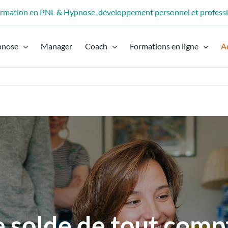
formation en PNL & Hypnose, développement personnel et profess
pnose
Manager
Coach
Formations en ligne
A
e solde de tout comp