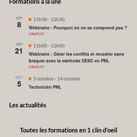
Formations à la une
SEP
Mis
11h30
-
12h30
8
en
Webinaire : Pourquoi on ne se comprend pas ?
avant
GRATUIT
SEP
Mis
11h00
-
12h00
21
en
Webinaire : Gérer les conflits et recadrer sans
braquer avec la méthode DESC en PNL
avant
GRATUIT
OCT
Mis
5 octobre
-
14 octobre
5
en
Technicien PNL
avant
Les actualités
Toutes les formations en 1 clin d'oeil