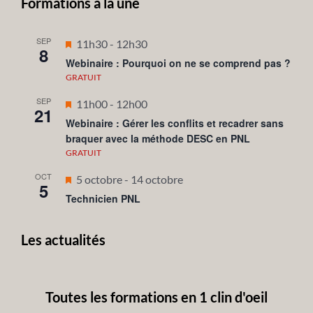
Formations à la une
SEP
Mis
11h30
-
12h30
8
en
Webinaire : Pourquoi on ne se comprend pas ?
avant
GRATUIT
SEP
Mis
11h00
-
12h00
21
en
Webinaire : Gérer les conflits et recadrer sans
braquer avec la méthode DESC en PNL
avant
GRATUIT
OCT
Mis
5 octobre
-
14 octobre
5
en
Technicien PNL
avant
Les actualités
Toutes les formations en 1 clin d'oeil