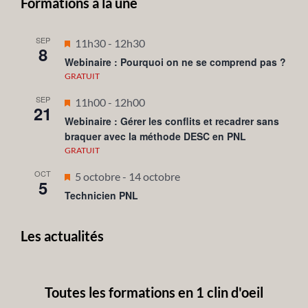
Formations à la une
SEP
Mis
11h30
-
12h30
8
en
Webinaire : Pourquoi on ne se comprend pas ?
avant
GRATUIT
SEP
Mis
11h00
-
12h00
21
en
Webinaire : Gérer les conflits et recadrer sans
braquer avec la méthode DESC en PNL
avant
GRATUIT
OCT
Mis
5 octobre
-
14 octobre
5
en
Technicien PNL
avant
Les actualités
Toutes les formations en 1 clin d'oeil