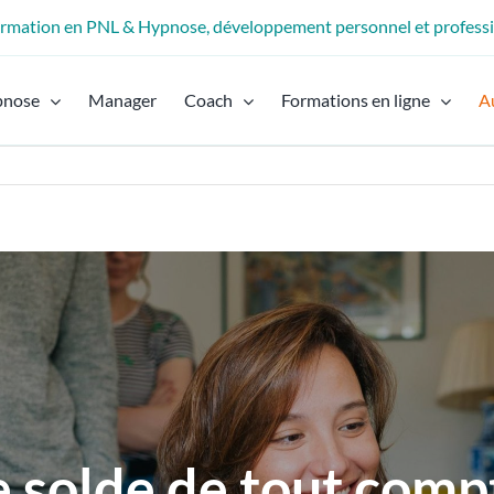
formation en PNL & Hypnose, développement personnel et profess
pnose
Manager
Coach
Formations en ligne
A
e solde de tout comp