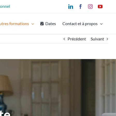
ionnel
LinkedIn
Facebook
Instagram
YouTu
utres formations
Dates
Contact et à propos
Précédent
Suivant
te