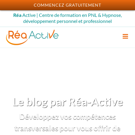
Passer
COMMENCEZ GRATUITEMENT
au
Réa
Active | Centre de formation en PNL & Hypnose,
contenu
développement personnel et professionnel
Le blog par Réa-Active
Développez vos compétences
transversales pour vous offrir de