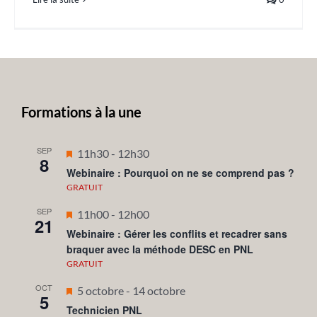
Formations à la une
SEP
Mis
11h30
-
12h30
8
en
Webinaire : Pourquoi on ne se comprend pas ?
avant
GRATUIT
SEP
Mis
11h00
-
12h00
21
en
Webinaire : Gérer les conflits et recadrer sans
braquer avec la méthode DESC en PNL
avant
GRATUIT
OCT
Mis
5 octobre
-
14 octobre
5
en
Technicien PNL