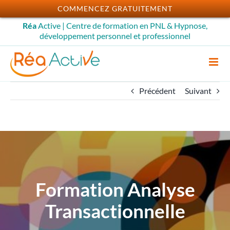
Passer
COMMENCEZ GRATUITEMENT
au
Réa
Active | Centre de formation en PNL & Hypnose,
contenu
développement personnel et professionnel
Précédent
Suivant
Formation Analyse
Transactionnelle