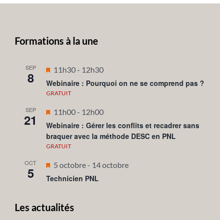
Formations à la une
SEP
Mis
11h30
-
12h30
8
en
Webinaire : Pourquoi on ne se comprend pas ?
avant
GRATUIT
SEP
Mis
11h00
-
12h00
21
en
Webinaire : Gérer les conflits et recadrer sans
braquer avec la méthode DESC en PNL
avant
GRATUIT
OCT
Mis
5 octobre
-
14 octobre
5
en
Technicien PNL
avant
Les actualités