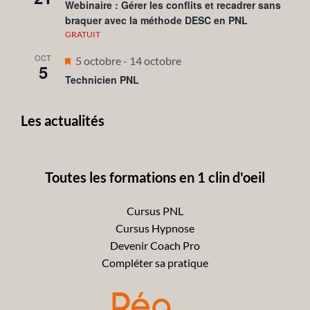
en
Webinaire : Gérer les conflits et recadrer sans
braquer avec la méthode DESC en PNL
avant
GRATUIT
OCT
Mis
5 octobre
-
14 octobre
5
en
Technicien PNL
avant
Les actualités
Toutes les formations en 1 clin d'oeil
Cursus PNL
Cursus Hypnose
Devenir Coach Pro
Compléter sa pratique