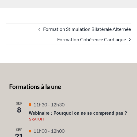
Formation Stimulation Bilatérale Alternée
Formation Cohérence Cardiaque
Formations à la une
SEP
Mis
11h30
-
12h30
8
en
Webinaire : Pourquoi on ne se comprend pas ?
avant
GRATUIT
SEP
Mis
11h00
-
12h00
21