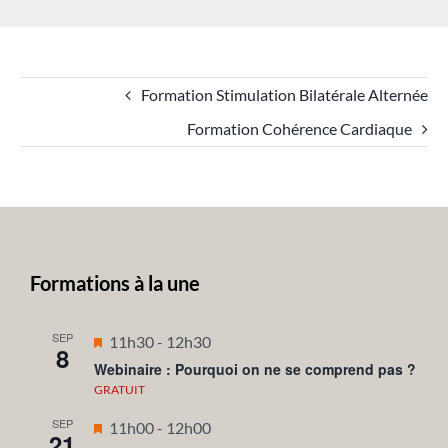
Formation Stimulation Bilatérale Alternée
Formation Cohérence Cardiaque
Formations à la une
SEP
Mis
11h30
-
12h30
8
en
Webinaire : Pourquoi on ne se comprend pas ?
avant
GRATUIT
SEP
Mis
11h00
-
12h00
21