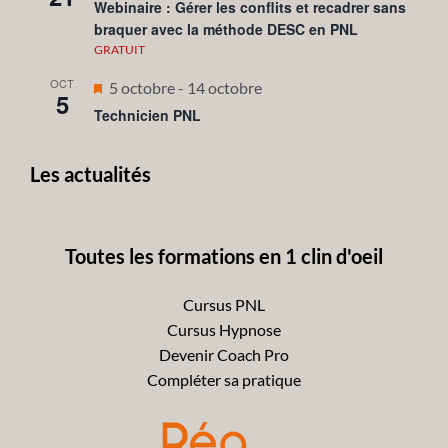
en
Webinaire : Gérer les conflits et recadrer sans
braquer avec la méthode DESC en PNL
avant
GRATUIT
OCT
Mis
5 octobre
-
14 octobre
5
en
Technicien PNL
avant
Les actualités
Toutes les formations en 1 clin d'oeil
Cursus PNL
Cursus Hypnose
Devenir Coach Pro
Compléter sa pratique