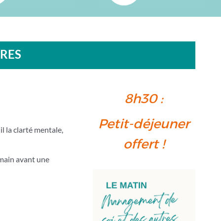
TRES
8h30 :
Petit-déjeuner
l la clarté mentale,
offert !
main avant une