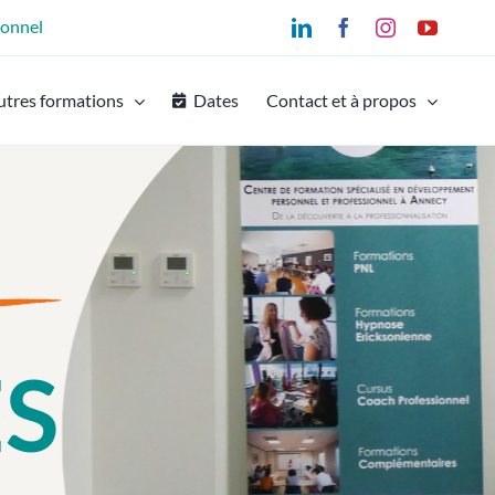
ionnel
LinkedIn
Facebook
Instagram
YouTu
utres formations
Dates
Contact et à propos
S