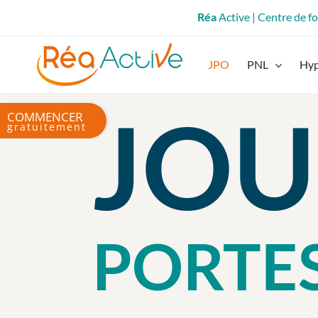
Passer
Réa
Active | Centre de 
au
contenu
JPO
PNL
Hy
JOU
Bascule
de
la
zone
de
la
barre
PORTE
coulissante