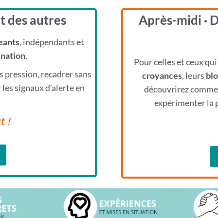
t des autres
Après-midi · 
eants
, indépendants et
ination
.
Pour celles et ceux q
 pression, recadrer sans
croyances
, leurs
bl
les signaux d’alerte en
découvrirez comment
expérimenter la 
 !