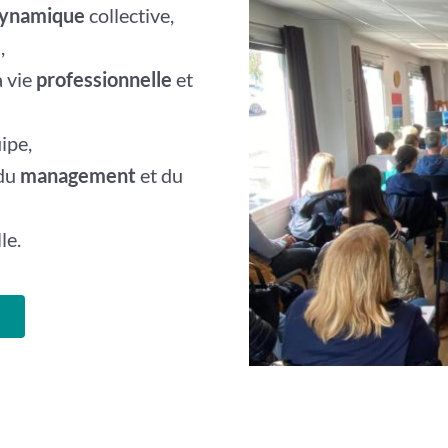
ynamique
collective,
,
a vie
professionnelle
et
ipe,
 du
management
et du
le.