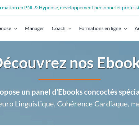
formation en PNL & Hypnose, développement personnel et profess
pnose
Manager
Coach
Formations en ligne
A
écouvrez nos Eboo
opose un panel d’Ebooks concoctés spéci
uro Linguistique, Cohérence Cardiaque, m