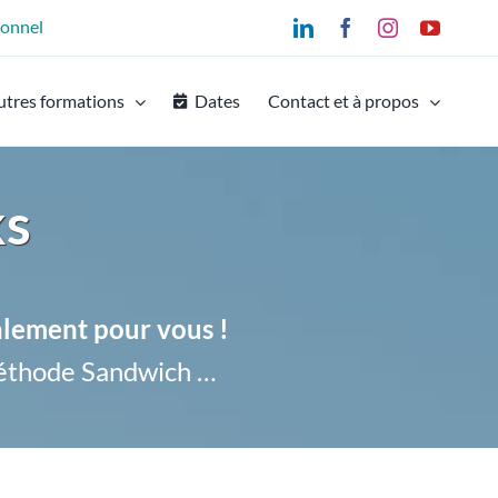
ionnel
LinkedIn
Facebook
Instagram
YouTu
utres formations
Dates
Contact et à propos
ks
alement pour vous !
éthode Sandwich …