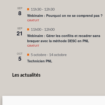
SEP
Mis
11h30
-
12h30
8
en
Webinaire : Pourquoi on ne se comprend pas ?
avant
GRATUIT
SEP
Mis
11h00
-
12h00
21
en
Webinaire : Gérer les conflits et recadrer sans
braquer avec la méthode DESC en PNL
avant
GRATUIT
OCT
Mis
5 octobre
-
14 octobre
5
en
Technicien PNL
avant
Les actualités