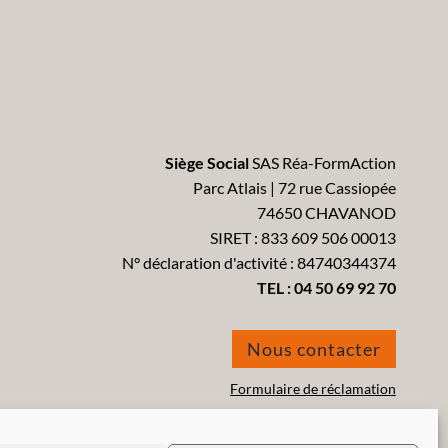
Siège Social
SAS Réa-FormAction
Parc Atlais | 72 rue Cassiopée
74650 CHAVANOD
SIRET : 833 609 506 00013
N° déclaration d'activité : 84740344374
TEL :
04 50 69 92 70
Nous contacter
Formulaire de réclamation