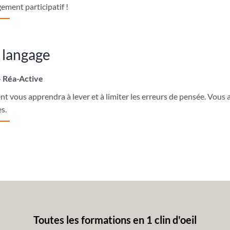
ement participatif !
 langage
– Réa-Active
t vous apprendra à lever et à limiter les erreurs de pensée. Vous 
s.
Toutes les formations en 1 clin d'oeil