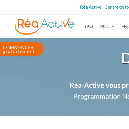
Passer
Réa
Active | Centre de 
au
contenu
JPO
PNL
Hy
Bascule
D
de
la
zone
de
la
Réa-Active vous pr
barre
Programmation Ne
coulissante