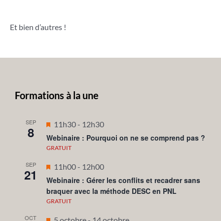
Et bien d’autres !
Formations à la une
SEP
Mis
11h30
-
12h30
8
en
Webinaire : Pourquoi on ne se comprend pas ?
avant
GRATUIT
SEP
Mis
11h00
-
12h00
21
en
Webinaire : Gérer les conflits et recadrer sans
braquer avec la méthode DESC en PNL
avant
GRATUIT
OCT
Mis
5 octobre
-
14 octobre