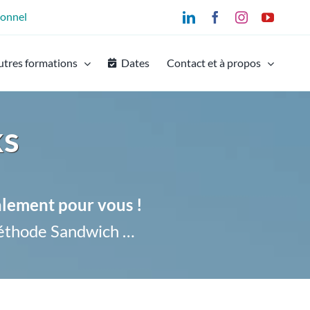
ionnel
LinkedIn
Facebook
Instagram
YouTu
utres formations
Dates
Contact et à propos
ks
alement pour vous !
éthode Sandwich …