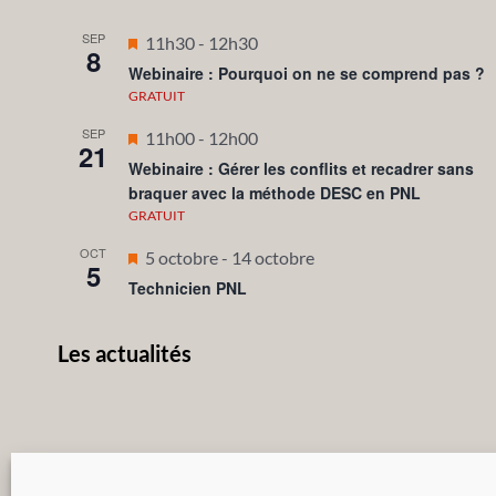
SEP
Mis
11h30
-
12h30
8
en
Webinaire : Pourquoi on ne se comprend pas ?
avant
GRATUIT
SEP
Mis
11h00
-
12h00
21
en
Webinaire : Gérer les conflits et recadrer sans
braquer avec la méthode DESC en PNL
avant
GRATUIT
OCT
Mis
5 octobre
-
14 octobre
5
en
Technicien PNL
avant
Les actualités