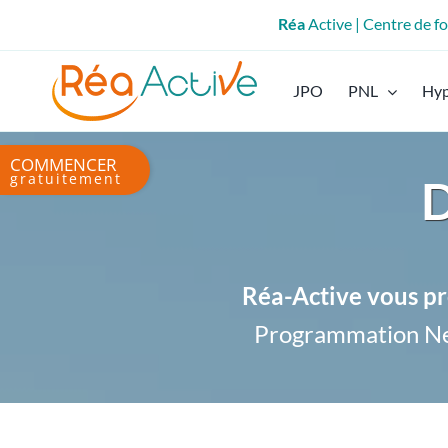
Passer
Réa
Active | Centre de 
au
contenu
JPO
PNL
Hy
Bascule
D
de
la
zone
de
la
Réa-Active vous pr
barre
Programmation Ne
coulissante