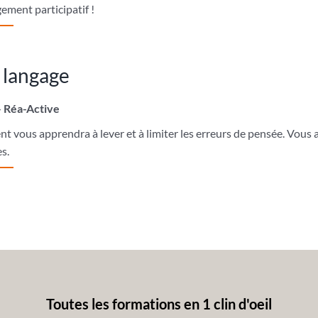
ement participatif !
 langage
– Réa-Active
t vous apprendra à lever et à limiter les erreurs de pensée. Vous 
s.
Toutes les formations en 1 clin d'oeil