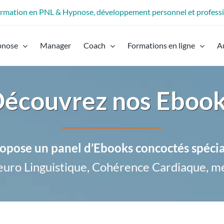
formation en PNL & Hypnose, développement personnel et profess
pnose
Manager
Coach
Formations en ligne
A
écouvrez nos Eboo
opose un panel d’Ebooks concoctés spéci
uro Linguistique, Cohérence Cardiaque, m