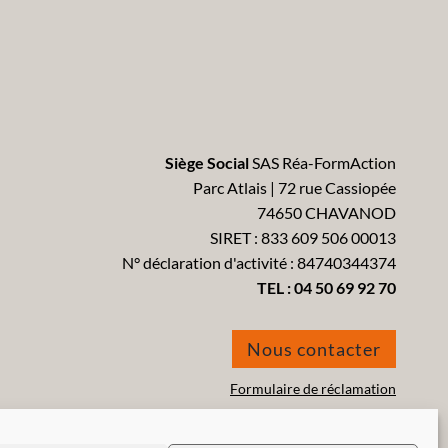
Siège Social
SAS Réa-FormAction
Parc Atlais | 72 rue Cassiopée
74650 CHAVANOD
SIRET : 833 609 506 00013
N° déclaration d'activité : 84740344374
TEL :
04 50 69 92 70
Nous contacter
Formulaire de réclamation