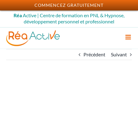
Passer
COMMENCEZ GRATUITEMENT
au
Réa
Active | Centre de formation en PNL & Hypnose,
contenu
développement personnel et professionnel
Précédent
Suivant
Hypnose profonde et
rapide : Hypnose de
Spectacle