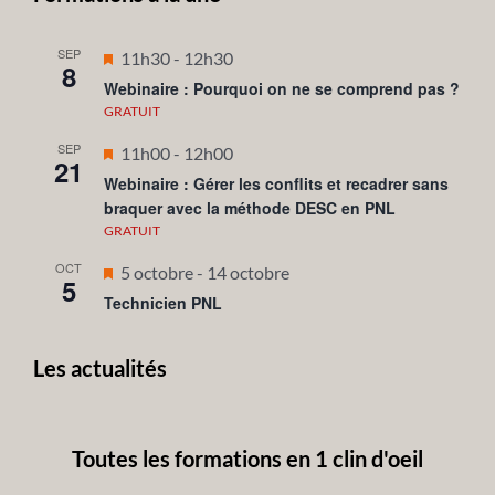
SEP
Mis
11h30
-
12h30
8
en
Webinaire : Pourquoi on ne se comprend pas ?
avant
GRATUIT
SEP
Mis
11h00
-
12h00
21
en
Webinaire : Gérer les conflits et recadrer sans
braquer avec la méthode DESC en PNL
avant
GRATUIT
OCT
Mis
5 octobre
-
14 octobre
5
en
Technicien PNL
avant
Les actualités
Toutes les formations en 1 clin d'oeil