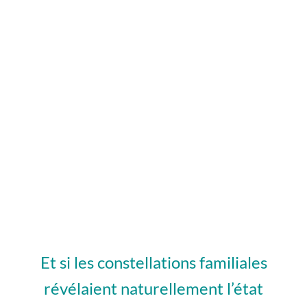
en séance individuelle
Hypnose Ericksonienne : Cycle 2 /
Spécialisation
Et si les constellations familiales
révélaient naturellement l’état