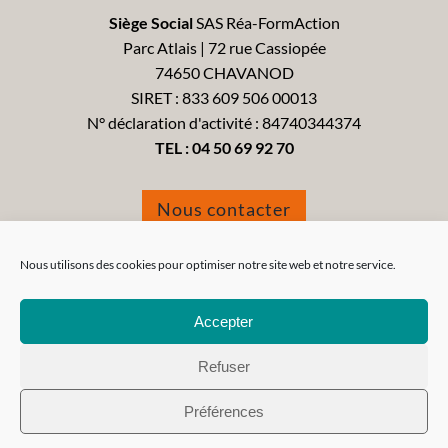
Siège Social
SAS Réa-FormAction
Parc Atlais | 72 rue Cassiopée
74650 CHAVANOD
SIRET : 833 609 506 00013
N° déclaration d'activité : 84740344374
TEL :
04 50 69 92 70
Nous contacter
Formulaire de réclamation
Nous utilisons des cookies pour optimiser notre site web et notre service.
Accepter
Refuser
Tous droits réservés 2021 - Réa-FormAction -
Mentions
Préférences
Légales
-
CGV
-
CGU
-
Politique de confidentialité