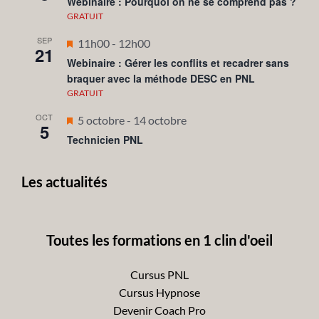
Webinaire : Pourquoi on ne se comprend pas ?
avant
GRATUIT
SEP
Mis
11h00
-
12h00
21
en
Webinaire : Gérer les conflits et recadrer sans
braquer avec la méthode DESC en PNL
avant
GRATUIT
OCT
Mis
5 octobre
-
14 octobre
5
en
Technicien PNL
avant
Les actualités
Toutes les formations en 1 clin d'oeil
Cursus PNL
Cursus Hypnose
Devenir Coach Pro