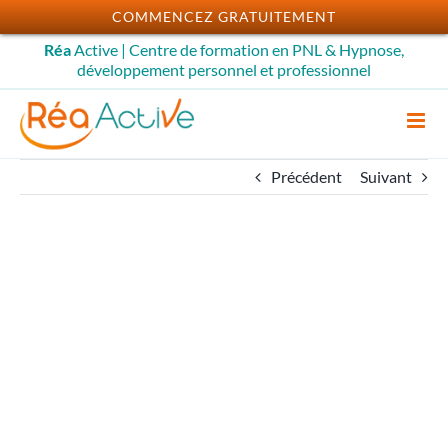
Passer
COMMENCEZ GRATUITEMENT
au
Réa
Active | Centre de formation en PNL & Hypnose,
contenu
développement personnel et professionnel
Précédent
Suivant
Intégrer Les
constellations
systémiques familiales