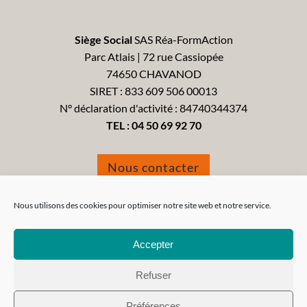
Siège Social
SAS Réa-FormAction
Parc Atlais | 72 rue Cassiopée
74650 CHAVANOD
SIRET : 833 609 506 00013
N° déclaration d'activité : 84740344374
TEL :
04 50 69 92 70
Nous contacter
Formulaire de réclamation
Nous utilisons des cookies pour optimiser notre site web et notre service.
Accepter
Refuser
Tous droits réservés 2021 - Réa-FormAction -
Mentions
Préférences