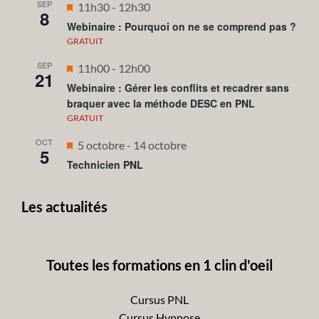
SEP
Mis
11h30
-
12h30
8
en
Webinaire : Pourquoi on ne se comprend pas ?
avant
GRATUIT
SEP
Mis
11h00
-
12h00
21
en
Webinaire : Gérer les conflits et recadrer sans
braquer avec la méthode DESC en PNL
avant
GRATUIT
OCT
Mis
5 octobre
-
14 octobre
5
en
Technicien PNL
avant
Les actualités
Toutes les formations en 1 clin d'oeil
Cursus PNL
Cursus Hypnose