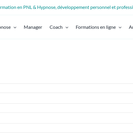
formation en PNL & Hypnose, développement personnel et profess
pnose
Manager
Coach
Formations en ligne
A