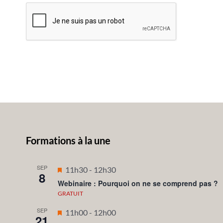
Formations à la une
SEP
Mis
11h30
-
12h30
8
en
Webinaire : Pourquoi on ne se comprend pas ?
avant
GRATUIT
SEP
Mis
11h00
-
12h00
21