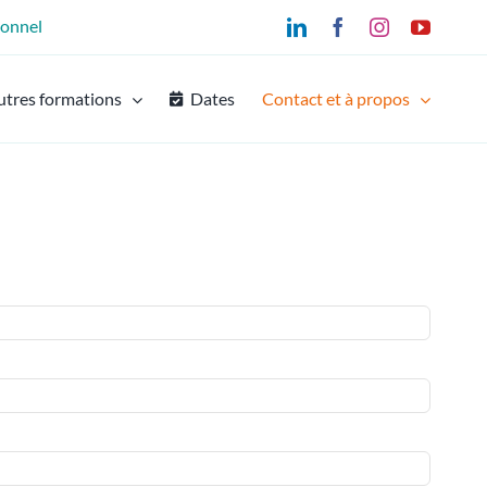
ionnel
LinkedIn
Facebook
Instagram
YouTu
utres formations
Dates
Contact et à propos