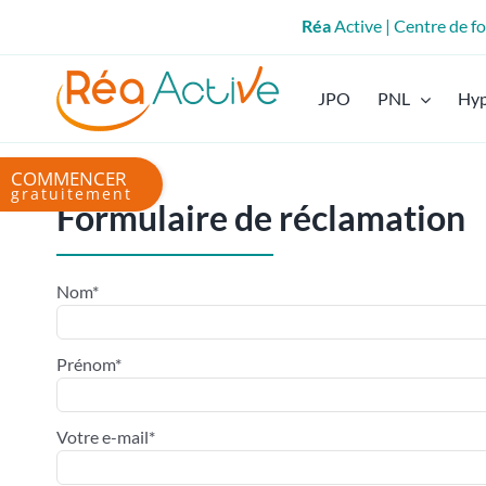
Passer
Réa
Active | Centre de 
au
contenu
JPO
PNL
Hy
Bascule
de
Formulaire de réclamation
la
zone
de
Nom*
la
barre
coulissante
Prénom*
Votre e-mail*