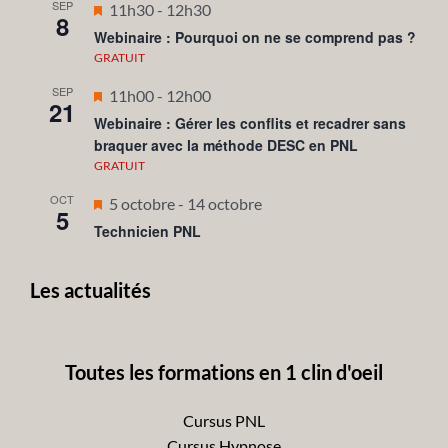
SEP
Mis
11h30
-
12h30
8
en
Webinaire : Pourquoi on ne se comprend pas ?
avant
GRATUIT
SEP
Mis
11h00
-
12h00
21
en
Webinaire : Gérer les conflits et recadrer sans
braquer avec la méthode DESC en PNL
avant
GRATUIT
OCT
Mis
5 octobre
-
14 octobre
5
en
Technicien PNL
avant
Les actualités
Toutes les formations en 1 clin d'oeil
Cursus PNL
Cursus Hypnose