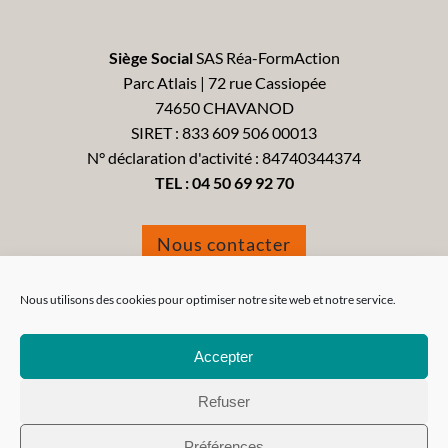
Siège Social
SAS Réa-FormAction
Parc Atlais | 72 rue Cassiopée
74650 CHAVANOD
SIRET : 833 609 506 00013
N° déclaration d'activité : 84740344374
TEL :
04 50 69 92 70
Nous contacter
Formulaire de réclamation
Nous utilisons des cookies pour optimiser notre site web et notre service.
Accepter
Refuser
Tous droits réservés 2021 - Réa-FormAction -
Mentions
Préférences